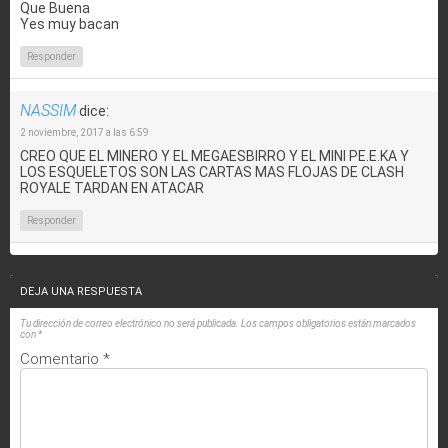
Que Buena
Yes muy bacan
Responder
NASSIM
dice:
2 noviembre, 2017 a las 6:59
CREO QUE EL MINERO Y EL MEGAESBIRRO Y EL MINI PE.E.KA Y
LOS ESQUELETOS SON LAS CARTAS MAS FLOJAS DE CLASH
ROYALE TARDAN EN ATACAR
Responder
DEJA UNA RESPUESTA
Tu dirección de correo electrónico no será publicada.
Los campos obligatorios están marcados
con
*
Comentario
*