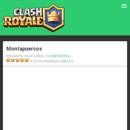
Montapuercos
POR ADMIN / HACE 9 AÑOS /
2 COMENTARIOS »
.
(
1
VOTOS, PROMEDIO:
5,00
DE 5)