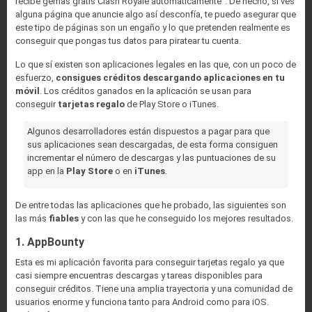
recibe gemas gratis Clash Royale automáticamente”. De hecho, si ves
alguna página que anuncie algo así desconfía, te puedo asegurar que
este tipo de páginas son un engaño y lo que pretenden realmente es
conseguir que pongas tus datos para piratear tu cuenta.
Lo que sí existen son aplicaciones legales en las que, con un poco de
esfuerzo,
consigues créditos
descargando aplicaciones en tu
móvil
. Los créditos ganados en la aplicación se usan para
conseguir
tarjetas regalo
de Play Store o iTunes.
Algunos desarrolladores están dispuestos a pagar para que
sus aplicaciones sean descargadas, de esta forma consiguen
incrementar el número de descargas y las puntuaciones de su
app en la
Play Store
o en
iTunes
.
De entre todas las aplicaciones que he probado, las siguientes son
las más
fiables
y con las que he conseguido los mejores resultados.
1. AppBounty
Esta es mi aplicación favorita para conseguir tarjetas regalo ya que
casi siempre encuentras descargas y tareas disponibles para
conseguir créditos. Tiene una amplia trayectoria y una comunidad de
usuarios enorme y funciona tanto para Android como para iOS.