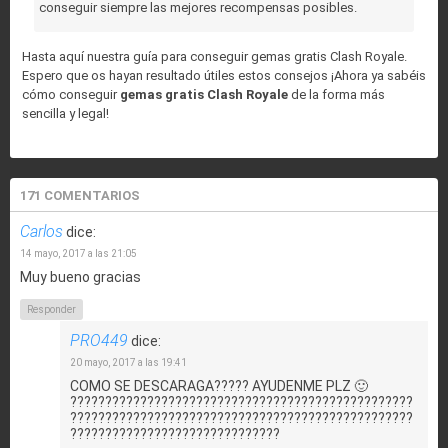
conseguir siempre las mejores recompensas posibles.
Hasta aquí nuestra guía para conseguir gemas gratis Clash Royale.
Espero que os hayan resultado útiles estos consejos ¡Ahora ya sabéis
cómo conseguir
gemas gratis Clash Royale
de la forma más
sencilla y legal!
171 COMENTARIOS
Carlos
dice:
14 mayo, 2017 a las 21:05
Muy bueno gracias
Responder
PRO449
dice:
20 mayo, 2017 a las 19:41
COMO SE DESCARAGA????? AYUDENME PLZ 🙂
?????????????????????????????????????????????????
?????????????????????????????????????????????????
??????????????????????????????