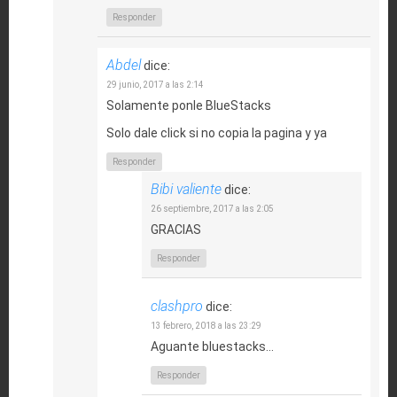
Responder
Abdel
dice:
29 junio, 2017 a las 2:14
Solamente ponle BlueStacks
Solo dale click si no copia la pagina y ya
Responder
Bibi valiente
dice:
26 septiembre, 2017 a las 2:05
GRACIAS
Responder
clashpro
dice:
13 febrero, 2018 a las 23:29
Aguante bluestacks…
Responder