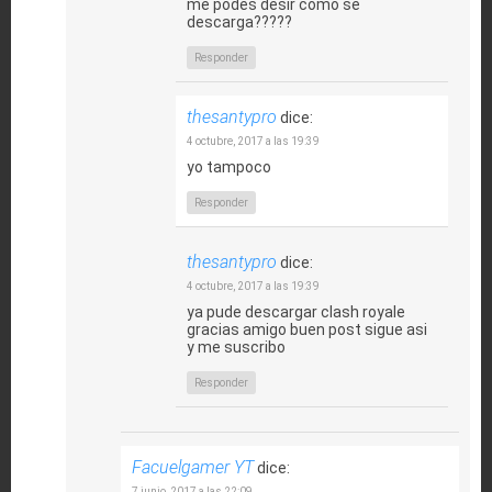
me podes desir como se
descarga?????
Responder
thesantypro
dice:
4 octubre, 2017 a las 19:39
yo tampoco
Responder
thesantypro
dice:
4 octubre, 2017 a las 19:39
ya pude descargar clash royale
gracias amigo buen post sigue asi
y me suscribo
Responder
Facuelgamer YT
dice:
7 junio, 2017 a las 22:09