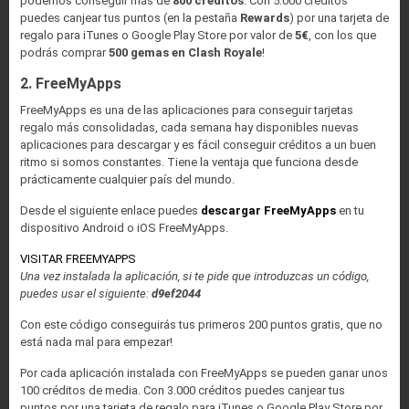
podemos conseguir más de
800 créditos
. Con 5.000 créditos
puedes canjear tus puntos (en la pestaña
Rewards
) por una tarjeta de
regalo para iTunes o Google Play Store por valor de
5€
, con los que
podrás comprar
500 gemas en Clash Royale
!
2. FreeMyApps
FreeMyApps es una de las aplicaciones para conseguir tarjetas
regalo más consolidadas, cada semana hay disponibles nuevas
aplicaciones para descargar y es fácil conseguir créditos a un buen
ritmo si somos constantes. Tiene la ventaja que funciona desde
prácticamente cualquier país del mundo.
Desde el siguiente enlace puedes
descargar
FreeMyApps
en tu
dispositivo Android o iOS FreeMyApps.
VISITAR FREEMYAPPS
Una vez instalada la aplicación, si te pide que introduzcas un código,
puedes usar el siguiente:
d9ef2044
Con este código conseguirás tus primeros 200 puntos gratis, que no
está nada mal para empezar!
Por cada aplicación instalada con FreeMyApps se pueden ganar unos
100 créditos de media. Con 3.000 créditos puedes canjear tus
puntos por una tarjeta de regalo para iTunes o Google Play Store por