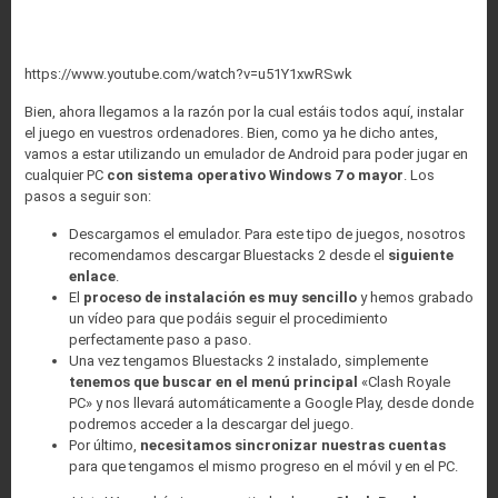
https://www.youtube.com/watch?v=u51Y1xwRSwk
Bien, ahora llegamos a la razón por la cual estáis todos aquí, instalar
el juego en vuestros ordenadores. Bien, como ya he dicho antes,
vamos a estar utilizando un emulador de Android para poder jugar en
cualquier PC
con sistema operativo Windows 7 o mayor
. Los
pasos a seguir son:
Descargamos el emulador. Para este tipo de juegos, nosotros
recomendamos descargar Bluestacks 2 desde el
siguiente
enlace
.
El
proceso de instalación es muy sencillo
y hemos grabado
un vídeo para que podáis seguir el procedimiento
perfectamente paso a paso.
Una vez tengamos Bluestacks 2 instalado, simplemente
tenemos que buscar en el menú principal
«Clash Royale
PC» y nos llevará automáticamente a Google Play, desde donde
podremos acceder a la descargar del juego.
Por último,
necesitamos sincronizar nuestras cuentas
para que tengamos el mismo progreso en el móvil y en el PC.