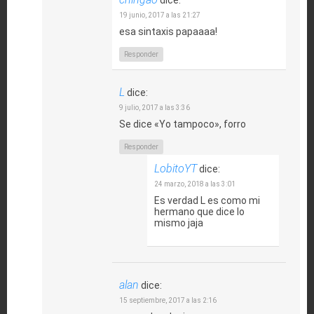
dice:
19 junio, 2017 a las 21:27
esa sintaxis papaaaa!
Responder
L
dice:
9 julio, 2017 a las 3:36
Se dice «Yo tampoco», forro
Responder
LobitoYT
dice:
24 marzo, 2018 a las 3:01
Es verdad L es como mi
hermano que dice lo
mismo jaja
alan
dice:
15 septiembre, 2017 a las 2:16