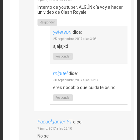
Intento de youtuber, ALGÚN día voy a hacer
un video de Clash Royale
Responder
yeferson
dice:
25 septiembre, 2017 a las 3:05
ajajajxd
Responder
miguel
dice:
30 septiembre, 2017 a las 23:37
eres nooob o que cuidate osino
Responder
Facuelgamer YT
dice:
7 junio, 2017 a las 22:10
No se