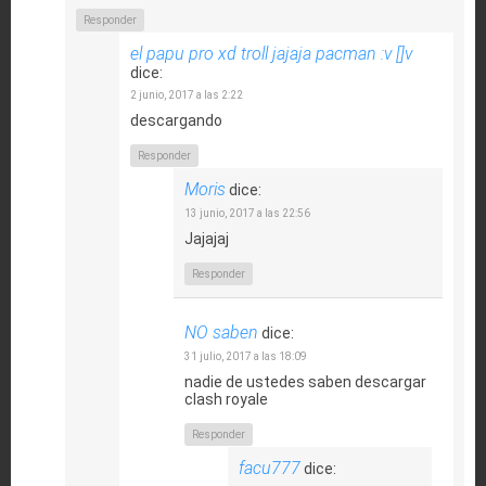
Responder
el papu pro xd troll jajaja pacman :v []v
dice:
2 junio, 2017 a las 2:22
descargando
Responder
Moris
dice:
13 junio, 2017 a las 22:56
Jajajaj
Responder
NO saben
dice:
31 julio, 2017 a las 18:09
nadie de ustedes saben descargar
clash royale
Responder
facu777
dice: