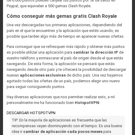
de 6.000 puntos puedes canjear tus puntos por 5€ de saldo en
Paypal, que equivalen a 500 gemas Clash Royale.
Cómo conseguir más gemas gratis Clash Royale
Una vez descargadas tus primeras aplicaciones, dependiendo del
país en el que te encuentres y la aplicación que estés usando, es
posible que tarden algo más de tiempo en aparecer nuevas ofertas.
Para conseguir que se refresquen más rápido y obtener más puntos
es posible utilizar una aplicación para
cambiar la dirección IP
de
vuestro teléfono y
enmascarar
el país de origen desde el que estás
navegando. De esta forma, la aplicación se pensará que estás
navegando desde otro país y te ofrecerá la posibilidad de descargar
nuevas
aplicaciones exclusivas
de dicho país. Una vez hayamos
agotado todas las ofertas de un país, podemos elegir uno nuevo
para seguir consiguiendo puntos.
Hay diversas aplicaciones que nos permiten realizar esto, a mí
personalmente me ha funcionado bien
HotspotVPN:
DESCARGAR HOTSPOTVPN
TIP: En la mayoría de aplicaciones es frecuente que las
recompensas vayan disminuyendo con el tiempo. Es una buena
idea ir
cambiar de aplicación cada pocos meses
para