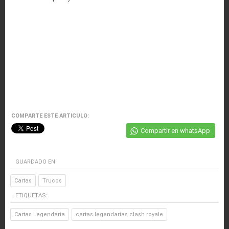
COMPARTE ESTE ARTICULO:
Compartir en whatsApp
GUARDADO EN
Cartas
Trucos
ETIQUETAS:
Cartas Legendaria
cartas legendarias clash royale