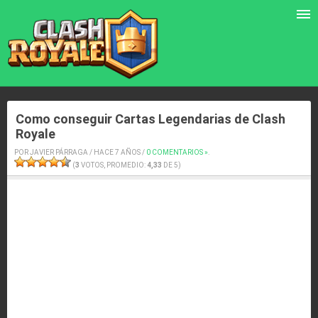
Como conseguir Cartas Legendarias de Clash
Royale
POR JAVIER PÁRRAGA / HACE 7 AÑOS /
0 COMENTARIOS »
.
(
3
VOTOS, PROMEDIO:
4,33
DE 5)