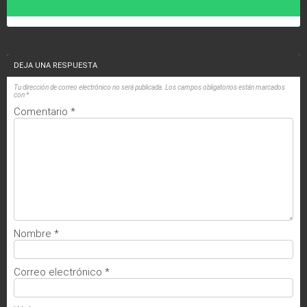
Como subir tus Cartas de Nivel en Clash Royale
DEJA UNA RESPUESTA
Tu dirección de correo electrónico no será publicada.
Los campos obligatorios están marcados
con
*
Comentario
*
Nombre
*
Correo electrónico
*