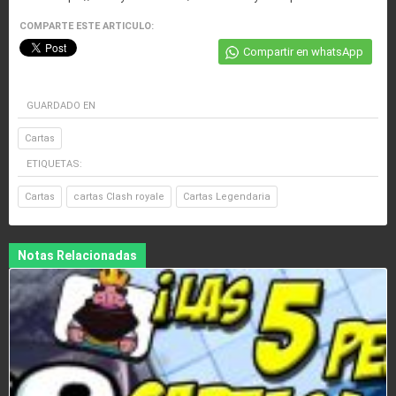
COMPARTE ESTE ARTICULO:
Compartir en whatsApp
GUARDADO EN
Cartas
ETIQUETAS:
Cartas
cartas Clash royale
Cartas Legendaria
Notas Relacionadas